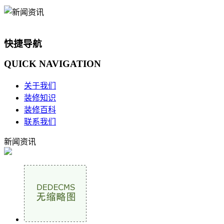
快捷导航
QUICK
NAVIGATION
关于我们
装修知识
装修百科
联系我们
新闻资讯