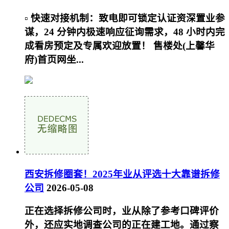
▫️ 快速对接机制：致电即可锁定认证资深置业参
谋，24 分钟内极速响应征询需求，48 小时内完
成看房预定及专属欢迎放置！ 售楼处(上馨华
府)首页网坐...
西安拆修圈套！2025年业从评选十大靠谱拆修
公司
2026-05-08
正在选择拆修公司时，业从除了参考口碑评价
外，还应实地调查公司的正在建工地。通过察