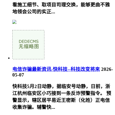
看施工细节、取项目司理交换，能够更曲不雅
地领会公司的实正...
电信诈骗最新资讯-快科技--科技改变将来
2026-
05-07
快科技5月2日动静，据临安号动静，日前，浙
江杭州临安区小巧接到一条反诈预警指令。 预
警显示，辖区居平易近王密斯（化姓）正电信
收集诈骗。辅警快...