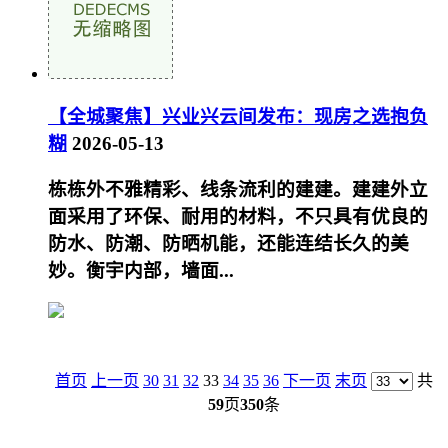
【全城聚焦】兴业兴云间发布：现房之选抱负
糊
2026-05-13
栋栋外不雅精彩、线条流利的建建。建建外立
面采用了环保、耐用的材料，不只具有优良的
防水、防潮、防晒机能，还能连结长久的美
妙。衡宇内部，墙面...
首页
上一页
30
31
32
33
34
35
36
下一页
末页
共
59
页
350
条