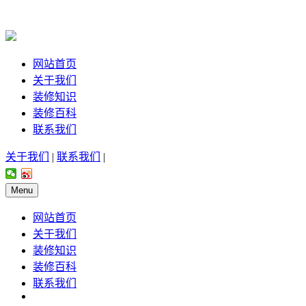
网站首页
关于我们
装修知识
装修百科
联系我们
关于我们
|
联系我们
|
Menu
网站首页
关于我们
装修知识
装修百科
联系我们